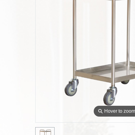
⚲
Hover to zoo