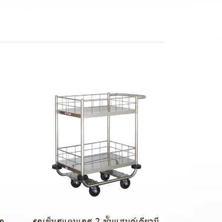
อก
รถเข็นสแตนเลส 2 ชั้นแฮนด์เดียวมี