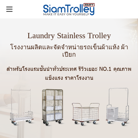
Laundry Stainless Trolley
โรงงานผลิตและจัดจำหน่ายรถเข็นผ้าแห้ง ผ้า
เปียก
สำ
ห
รั
บ
โ
ร
ง
แ
ร
ม
ชั้
น
นำ
ทั่
ว
ป
ร
ะ
เ
ท
ศ
รี
วิ
ว
เ
ย
อ
ะ
N
O
.
1
คุณภาพ
แข็งแรง ราคาโรงงาน