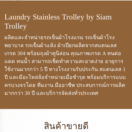
Laundry Stainless Trolley by Siam
Trolley
ผ
ลิ
ต
แ
ล
ะ
จำ
ห
น่
า
ย
ร
ถ
เ
ข็
น
ผ้
า
โ
ร
ง
แ
ร
ม
ร
ถ
เ
ข็
น
ผ้
า
โ
ร
ง
พ
ย
า
บ
า
ล
ร
ถ
เ
ข็
น
ผ้
า
แ
ห้
ง
ผ้
า
เ
ปี
ย
ก
ผ
ลิ
ต
จ
า
ก
ส
แ
ต
น
เ
ล
ส
เ
ก
ร
ด
3
0
4
พ
ร้
อ
ม
ถุ
ง
ผ้
า
คู
นิ
ล่
อ
น
คุ
ณ
ภ
า
พ
เ
ก
ร
ด
A
ท
น
ต่
อ
แ
ด
ด
ท
น
น้ำ
ส
า
ม
า
ร
ถ
เ
ช็
ด
ทำ
ค
ว
า
ม
ส
ะ
อ
า
ด
ง่
า
ย
อ
า
ยุ
ก
า
ร
ใ
ช้
ง
า
น
ม
า
ก
ก
ว่
า
5
ปี
ท
า
ง
โ
ร
ง
ง
า
น
รั
บ
ป
ร
ะ
กั
น
ส
แ
ต
น
เ
ล
ส
1
ปี
แ
ล
ะ
มี
อ
ะ
ไ
ห
ล่
ล้
อ
จำ
ห
น่
า
ย
เ
มื่
อ
ชำ
รุ
ด
พ
ร้
อ
ม
บ
ริ
ก
า
ร
แ
บ
บ
ค
ร
บ
ว
ง
จ
ร
โ
ด
ย
ที
ม
ง
า
น
มื
อ
อ
า
ชี
พ
ป
ร
ะ
ส
บ
ก
า
ร
ณ์
ก
า
ร
ผ
ลิ
ต
ม
า
ก
ก
ว่
า
3
0
ปี
แ
ล
ะ
บ
ริ
ก
า
ร
จั
ด
ส่
ง
ทั่
ว
ป
ร
ะ
เ
ท
ศ
สินค้าขายดี