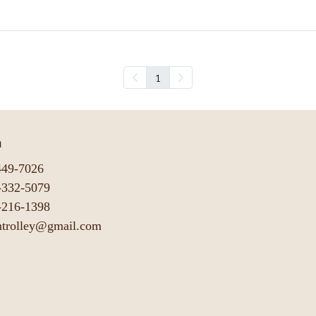
1
า
449-7026
-332-5079
-216-1398
mtrolley@gmail.com