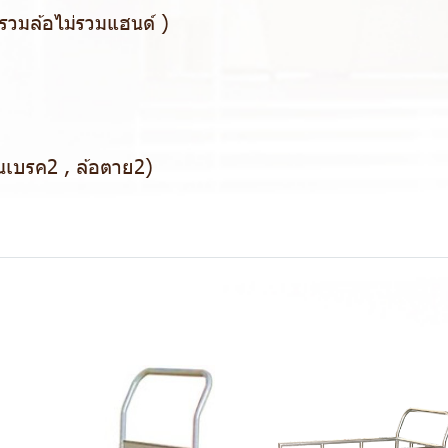
วมล้อไม่รวมแฮนด์ )
็นเบรค2 , ล้อตาย2)