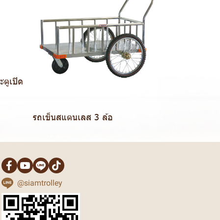
ตูเปิด
รถเข็นสแตนเลส 3 ล้อ
@siamtrolley