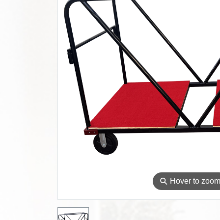
⚲
Hover to zoo