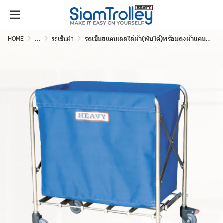
HOME
...
รถเข็นผ้า
รถเข็นสเเตนเลสใส่ผ้า(พับได้)พร้อมถุงผ้าแคนวาส 1 ใบ