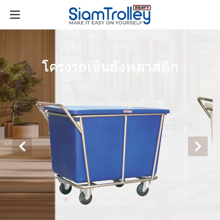
โครงรถเข็นถังพลาสติก